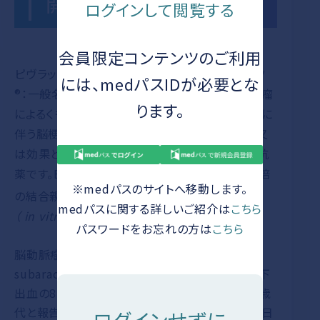
開発の経緯
ログインして閲覧する
特徴
会員限定コンテンツのご利用
ピヴラッツ®点滴静注液150mg（以下、ピヴラッツ
には、medパスIDが必要とな
ドラッグ
®：一般名 クラゾセンタンナトリウム）は、「脳動脈瘤
ります。
によるくも膜下出血術後の脳血管攣縮、及びこれに
インフォメーション
伴う脳梗塞及び脳虚血症状の発症抑制」を効能又
は効果とする選択的エンドセリン（ET）受容体拮抗
薬です。ET
受容体よりもET
受容体に約1,000倍
作用機序
B
A
※medパスのサイトへ移動します。
国内第Ⅲ相試験（コイリ
の結合親和性を有することが示されています
1）
medパスに関する詳しいご紹介は
こちら
ング術後患者）［検証試
（ in vitro）
。
パスワードをお忘れの方は
こちら
験］
試験概要 / 患者背景
脳動脈瘤によるくも膜下出血（aneurysmal
有効性 / 安全性
subarachnoid hemorrhage：aSAH）は、くも膜下
臨床成績
国内第Ⅲ相試験（クリッ
出血の85％を占め
、日本人の発症ピークは50歳
2）
ピング術後患者）［検証
代と報告されています
。また、aSAH発症4～14日
3）