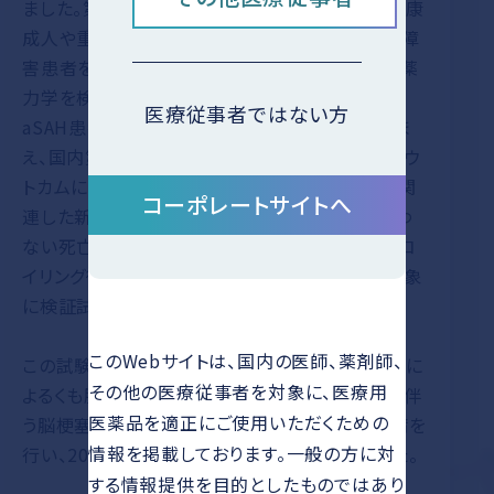
ました。第Ⅰ相試験は海外で11試験を実施し、健康
成人や重度腎機能障害患者、軽度～重度肝機能障
害患者を対象に、安全性、忍容性、薬物動態及び薬
力学を検討しました。
医療従事者ではない方
aSAH患者を対象とした第Ⅱ相試験の結果を踏ま
え、国内第Ⅲ相試験の二つの試験では、臨床的アウ
トカムに基づく検証をするために、脳血管攣縮に関
コーポレートサイトへ
連した新規脳梗塞やDINDの発現及び原因を問わ
ない死亡を主要評価項目として設定し、aSAHのコ
イリング術後患者及びクリッピング術後患者を対象
に検証試験を実施しました。
このWebサイトは、国内の医師、薬剤師、
この試験結果を基に、効能又は効果を「脳動脈瘤に
その他の医療従事者を対象に、医療用
よるくも膜下出血術後の脳血管攣縮、及びこれに伴
医薬品を適正にご使用いただくための
う脳梗塞及び脳虚血症状の発症抑制」として申請を
情報を掲載しております。一般の方に対
行い、2022年1月に製造販売承認を取得しました。
する情報提供を目的としたものではあり