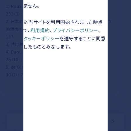
ません。
1）Roux S, et al.: J Pharmacol Exp Ther. 1997;
283（3）: 1110-1118.
2）日本脳卒中学会 脳卒中ガイドライン委員会 編：脳卒中
※当サイトを利用開始されました時点
治療ガイドライン2021〔改訂2025〕. 協和企画; 2025;
で、
利用規約
、
プライバシーポリシー
、
167.
クッキーポリシー
を遵守することに同意
3）井川房夫ほか：脳卒中の外科 2015; 43: 262-266.
したものとみなします。
4）Daou BJ, et al.: CNS Neurosci Ther. 2019;
25（10）: 1096-1112.
5）de Oliveira JG, et al.: Neurosurg Rev. 2007;
30（1）: 22-30.
特徴