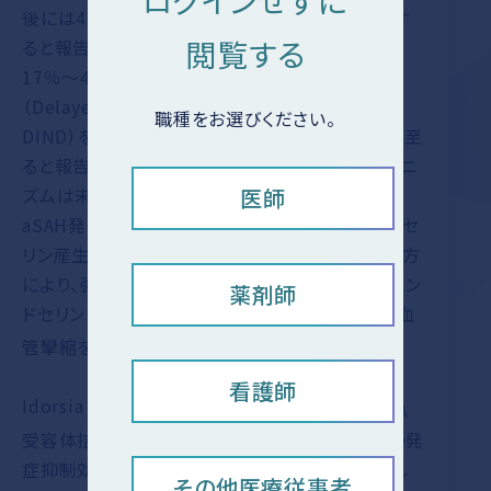
ログインせずに
試験］
後には40％～70％の頻度で脳血管攣縮が発現す
試験概要 / 患者背景
閲覧する
ると報告されており
、脳血管攣縮を発現すると、
4）
有効性 / 安全性
17％～40%で遅発性虚血性神経脱落症状
薬物動態
（Delayed Ischemic Neurological Deﬁcit：
職種をお選びください。
DIND）を呈し、そのうち約半数の患者が脳梗塞に至
ると報告されています
。脳血管攣縮の発現メカニ
5）
医師
ズムは未だ十分明らかにはされていませんが、
aSAH発症後に酸化ヘモグロビン誘発性のエンドセ
リン産生及び赤血球からのエンドセリン放出の双方
により、強力かつ持続的な血管収縮物質であるエン
薬剤師
ドセリンの濃度が上昇し、ET
受容体を介して脳血
A
管攣縮を発症すると考えられています。
看護師
Idorsia Pharmaceuticals Ltdでは、選択的ET
A
受容体拮抗薬であるピヴラッツ®の脳血管攣縮の発
症抑制効果を期待して、1997年より開発に着手し
その他医療従事者