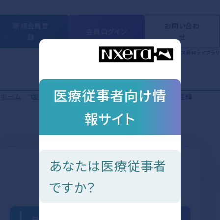
新規会員登
お問い合わ
会員ログイン
録
せ
製品情報
動画ライブラリ
学会・セミナー
Short Movie
トピックス
資材ライブラリ
医療従事者向け情
ホーム
製品情報 - ピヴラッツ®
製品説明
開発の経緯
製品説明
報サイト
開発の経緯
製品説明の目
あなたは医療従事者
次を見る
ですか？
開発の経緯