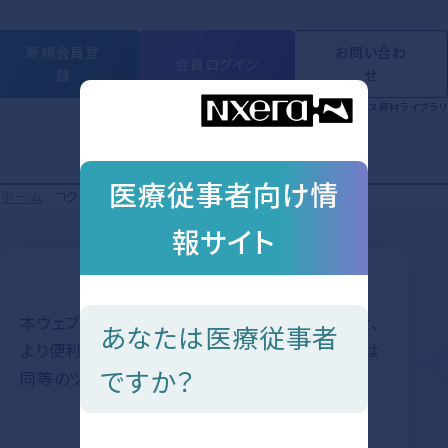
新規会員登
お問い合わ
会員ログイン
録
せ
製品情報
動画ライブラリ
学会・セミナー
Short Movie
トピックス
資材ライブラリ
医療従事者向け情
ホーム
クッキーポリシー
クッキーポリシー
報サイト
本ウェブサイトでは、提供するサービスを充実させ、
あなたは医療従事者
より便利に利用していただくためにクッキーまたは
ですか？
同等のツールを使用しています。