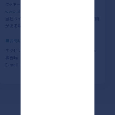
クッキーについての詳細な情報は
www.allaboutcookies.org
をご覧ください。
当社サイトのクッキーの使用に関して、さらにご質問
がある場合は、下記までお問い合わせください。
■お問い合わせ先
ネクセラファーマジャパン株式会社 Nxera Door
事務局
E-mail：jp-mb-nxeradoor@nxera.life