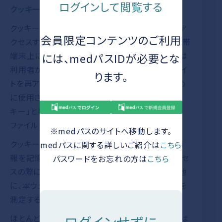
ログインして閲覧する
クッキー（Cookie）とは？
クッキーとは、利用者がサイトやページに初めてア
会員限定コンテンツのご利用
クセスする際に利用者のコンピューターまたは携帯
端末上に保存される小さなデータです。クッキーは
には、medパスIDが必要とな
利用者が本ウェブサイトまたは第三者のウェブサイ
ります。
トを再アクセスされる際に、利用者を認識するため
に使用されます。このページで使用される「クッ
キー」とはこのような方法で情報を集める全ての
ファイルを指します。
※medパスのサイトへ移動します。
クッキーの主な使用方法は、利用者が入力した情
medパスに関する詳しいご紹介は
こちら
報を記憶することで、これにより、次回以降のアクセ
パスワードをお忘れの方は
こちら
スの際に同じ情報を入力することはありません。他
に、本ウェブサイトがうまく作動しているかどうかを
測定するためにも使用します。
ほとんどのクッキーは、利用者を特定する情報では