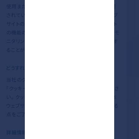
使用または許可します。例えば、多くの会社で使用
されているGoogleウェブアナリティクスは本ウェブ
サイトのトラフィックをモニターします。また、サイト
の機能の改善やウェブサイトの利用規約の遵守をモ
ニタリングするためにも第三者のクッキーを使用す
ることがあります。
どうすればクッキーをブロックできますか？
当社のクッキーの利用を許可したくない場合は、
「クッキーの管理方法」ページの指示に従ってくださ
い。 クッキーの利用を許可しないという選択は、本
ウェブサイトの利用経験に影響を及ぼすことがある
点をご了承ください。
詳細情報