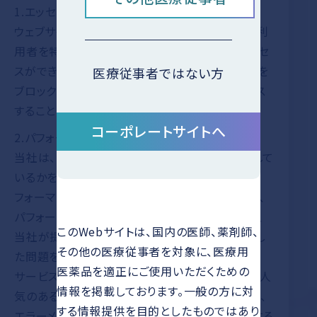
1.エッセンシャルクッキー
ウェブサイトの動作に必須なクッキーで、例えば、利
用者を特定することで、認証限定ページへのアクセ
スができるようにします。こうしたクッキーの使用を
医療従事者ではない方
ブロックしている利用者は、限定ページにアクセス
することはできません。
コーポレートサイトへ
2.パフォーマンスクッキー
当社は、お客様がウェブサイトをどのように利用して
いるかを分析すること、およびウェブサイトのパ
フォーマンスをモニタリングすることを目的として、
パフォーマンスクッキーを使用します。これにより、
このWebサイトは、国内の医師、薬剤師、
当社が提供するサービスをカスタマイズし、発生し
その他の医療従事者を対象に、医療用
た問題を迅速に特定し解決することで、質の高い
医薬品を適正にご使用いただくための
サービスを提供することができます。例えば、最も人
情報を掲載しております。一般の方に対
気のあるページ、ページ間の効果的なリンク方法、
する情報提供を目的としたものではあり
エラーメッセージ報告の多いページなどを分析する