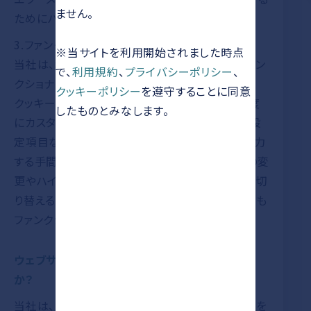
ません。
ためにパフォーマンスクッキーを使用します。
3.ファンクショナリティクッキー
※当サイトを利用開始されました時点
当社は、利用者の優先傾向を記憶するためにファン
で、
利用規約
、
プライバシーポリシー
、
クショナリティクッキーを使用しています。例えば、
クッキーポリシー
を遵守することに同意
クッキーは利用者がウェブサイトにアクセスする度
したものとみなします。
にカスタマイズ設定（株式チャートツールの優先設
定項目など）を呼び起こして、 利用者名などを入力
する手間を省きます さらに、表示フォントサイズの変
更やハイコントラストが必要な場合に白黒表示に切
り替えるときなど、使いやすさを向上させたいときも
ファンクショナリティクッキーを使用します。
ウェブサイトでは第三者のクッキーは使用します
か？
当社は、上記の分類に該当する第三者のクッキーを