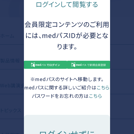
ログインして閲覧する
会員限定コンテンツのご利用
には、medパスIDが必要とな
ホーム
お知らせ
ります。
製品情報
動画ライブラリ
※medパスのサイトへ移動します。
Web講演会
Short Movie
medパスに関する詳しいご紹介は
こちら
パスワードをお忘れの方は
こちら
トピックス
資材ライブラリ