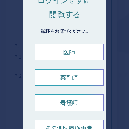
ログインせずに
内に持続投与する（クラゾセンタンと
肝機能
して10mg/時）。くも膜下出血術後早
閲覧する
異常
期に本剤の投与を開始し、くも膜下出
頻脈性
血発症15日目まで投与する。なお、肝
職種をお選びください。
不整脈
機能、併用薬に応じて適宜減量する。
（QT延
7.
用法及び用量に関連する注意
医師
長を含
7.1
本剤はくも膜下出血発症から48時間
む上室
以内を目安に投与を開始すること。
性及び
7.2
中等度の肝機能障害を有する患者
薬剤師
心室性
（Child-Pugh分類クラスB）に対する
不整
投与の可否は慎重に判断し、投与する
脈）
場合には、通常の用量の半量（クラゾ
看護師
センタンとして5mg/時）に減量するこ
と。クラゾセンタンとして
150mg（6mL）を生理食塩液500mL
その他医療従事者