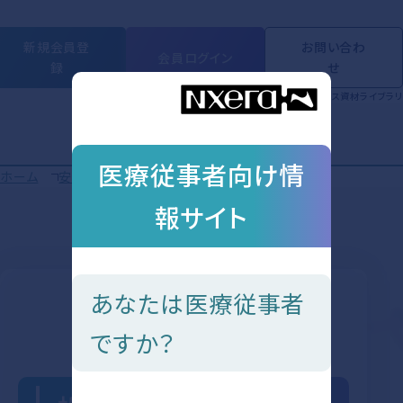
新規会員登
お問い合わ
会員ログイン
録
せ
製品情報
動画ライブラリ
学会・セミナー
Short Movie
トピックス
資材ライブラリ
医療従事者向け情
ホーム
安全性情報 - ピヴラッツ®
投与にあたって
安全性情報
報サイト
投与にあたって
安全性情報の
あなたは医療従事者
目次を見る
ですか？
投与開始前の確認事項
体液貯