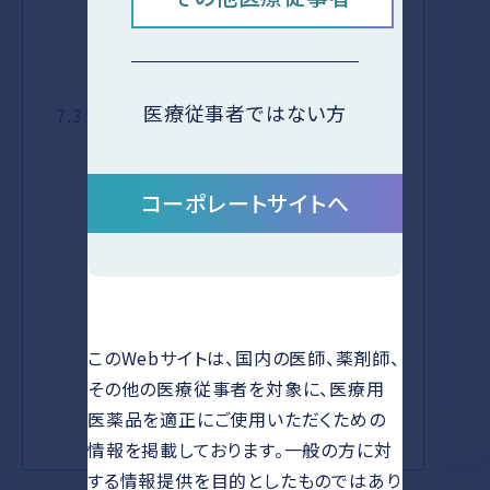
に加え、容量型の持続注入ポンプを用
いて、17mL/時の速度で静脈内にくも
膜下出血発症15日目まで投与する。
医療従事者ではない方
7.3
治療上やむを得ない場合を除きリファ
ンピシンとの併用を避け、併用する場
合は、通常の用量の4分の1（クラゾセ
コーポレートサイトへ
ンタンとして2.5mg/時）に減量し、患
者の状態を慎重に観察し、副作用発
現に十分注意すること。クラゾセンタ
ンとして150mg（6mL）を生理食塩液
500mLに加え、容量型の持続注入ポ
このWebサイトは、国内の医師、薬剤師、
ンプを用いて、8.5mL/時の速度で静
その他の医療従事者を対象に、医療用
脈内にくも膜下出血発症15日目まで
医薬品を適正にご使用いただくための
投与する。
情報を掲載しております。一般の方に対
する情報提供を目的としたものではあり