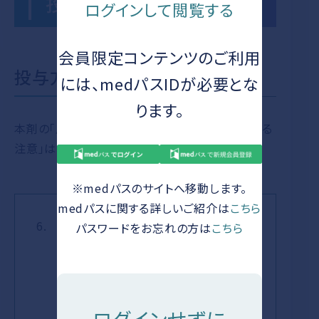
投与にあたって
ログインして閲覧する
留（胸
投与にあたって
水、肺
会員限定コンテンツのご利用
水腫、
投与方法（用法及び用量）
には、medパスIDが必要とな
脳浮
投与開始時、投与中
腫）
ります。
及び投与後の注意
本剤の「用法及び用量」、「用法及び用量に関連する
頭蓋内
注意」は以下のとおりです。
出血
低血圧
抗血小板薬との併用
※medパスのサイトへ移動します。
／血圧
medパスに関する詳しいご紹介は
こちら
低下
6.
用法及び用量
パスワードをお忘れの方は
こちら
貧血／
通常成人には、クラゾセンタンとして
300mg（12mL）を生理食塩液
ヘモグ
注意を要する副作用と
500mLに加え、容量型の持続注入ポ
その対策
ロビン
ンプを用いて、17mL/時の速度で静脈
減少