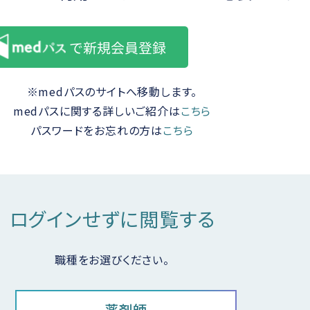
一覧に戻る
※medパスのサイトへ移動します。
medパスに関する詳しいご紹介は
こちら
パスワードをお忘れの方は
こちら
ログインせずに閲覧する
動画ライブラリ
Web講演会
職種をお選びください。
の紹介
薬剤師