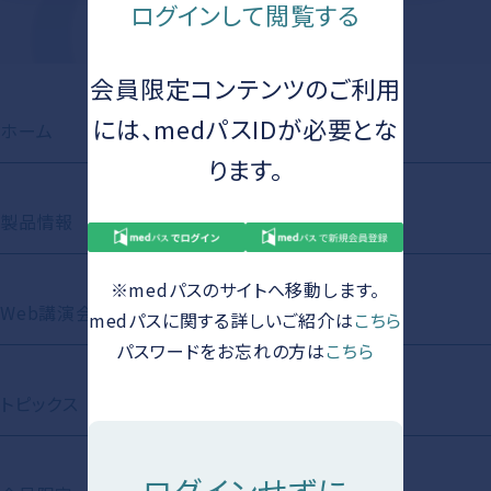
ログインして閲覧する
会員限定コンテンツのご利用
には、medパスIDが必要とな
ホーム
お知らせ
ります。
製品情報
動画ライブラリ
※medパスのサイトへ移動します。
Web講演会
Short Movie
medパスに関する詳しいご紹介は
こちら
パスワードをお忘れの方は
こちら
トピックス
資材ライブラリ